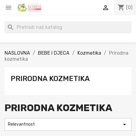
shopping_cart


(0)
search
NASLOVNA
BEBE I DJECA
Kozmetika
Prirodna
kozmetika
PRIRODNA KOZMETIKA
PRIRODNA KOZMETIKA

Relevantnost