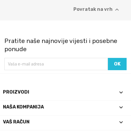

Povratak na vrh
Pratite naše najnovije vijesti i posebne
ponude

PROIZVODI

NAŠA KOMPANIJA

VAŠ RAČUN