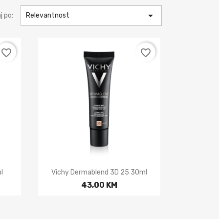

j po:
Relevantnost
favorite_border
favorite_border

Brzi pregled
l
Vichy Dermablend 3D 25 30ml
43,00 KM