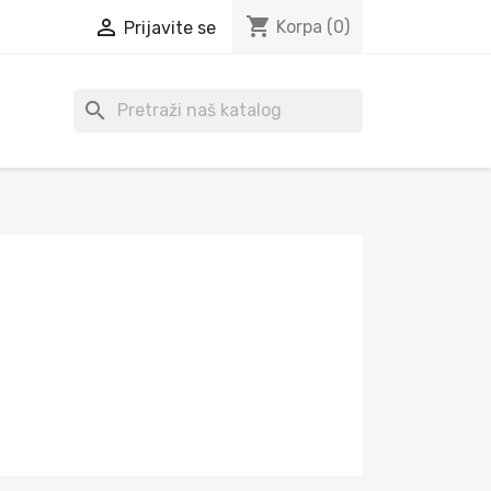
shopping_cart

Korpa
(0)
Prijavite se
search