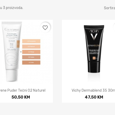
u 3 proizvoda.
Sortira
favorite_border


Brzi pregled
Brzi pregled
ene Puder Tečni 02 Naturel
Vichy Dermablend 35 30m
50,50 KM
47,50 KM