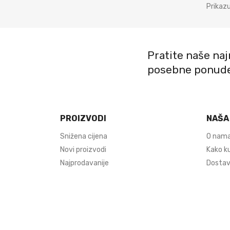
Prikazu
Pratite naše najn
posebne ponud
PROIZVODI
NAŠA
Snižena cijena
O nam
Novi proizvodi
Kako ku
Najprodavanije
Dostava