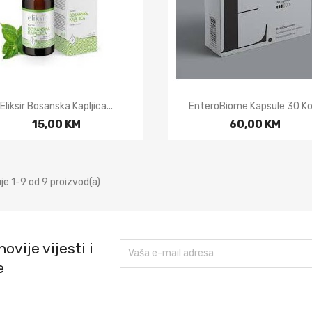


Brzi pregled
Brzi pregled
Eliksir Bosanska Kapljica...
EnteroBiome Kapsule 30 K
15,00 KM
60,00 KM
je 1-9 od 9 proizvod(a)
ovije vijesti i
e