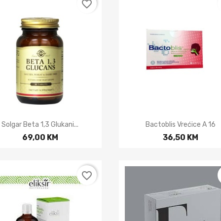
favorite_border


Brzi pregled
Brzi pregled
Solgar Beta 1,3 Glukani...
Bactoblis Vrećice A 16
69,00 KM
36,50 KM
favorite_border