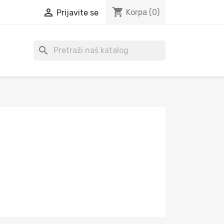
shopping_cart

Korpa
(0)
Prijavite se
search