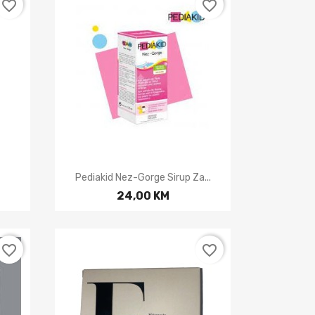
favorite_border
favorite_border

Brzi pregled
Pediakid Nez-Gorge Sirup Za...
24,00 KM
favorite_border
favorite_border