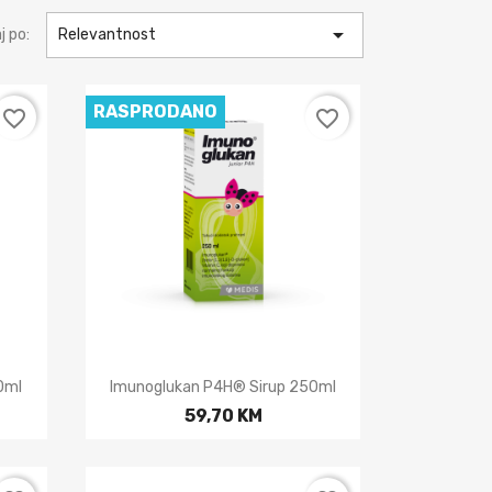

j po:
Relevantnost
RASPRODANO
favorite_border
favorite_border

Brzi pregled
0ml
Imunoglukan P4H® Sirup 250ml
59,70 KM