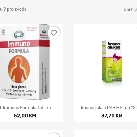
u 9 proizvoda.
Sortira
favorite_border


Brzi pregled
Brzi pregled
L Immuno Formula Tablete...
Imunoglukan P4H® Sirup 12
52,00 KM
37,70 KM