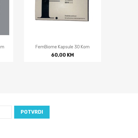

Brzi pregled
om
FemBiome Kapsule 30 Kom
60,00 KM