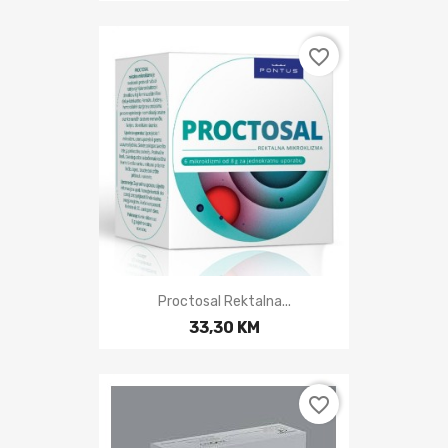
favorite_border
Proctosal Rektalna...
33,30 KM
favorite_border