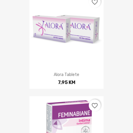
favorite_border
Alora Tablete
7,95 KM
favorite_border