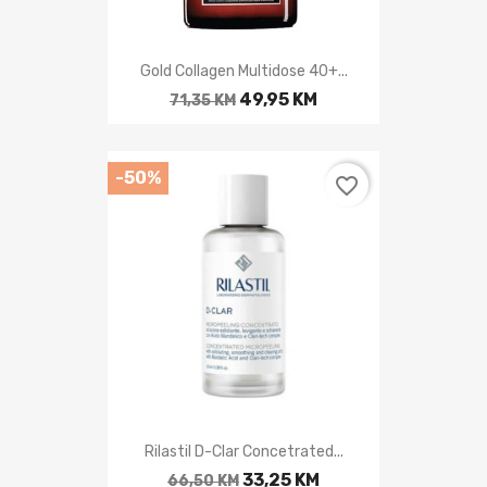
Gold Collagen Multidose 40+...
49,95 KM
71,35 KM
-50%
favorite_border
Rilastil D-Clar Concetrated...
33,25 KM
66,50 KM