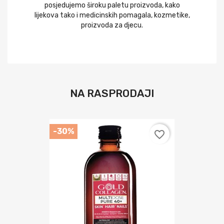
posjedujemo široku paletu proizvoda, kako
lijekova tako i medicinskih pomagala, kozmetike,
proizvoda za djecu.
NA RASPRODAJI
-30%
favorite_border