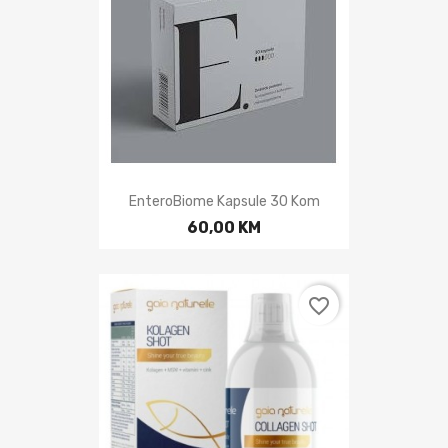
EnteroBiome Kapsule 30 Kom
60,00 KM
favorite_border