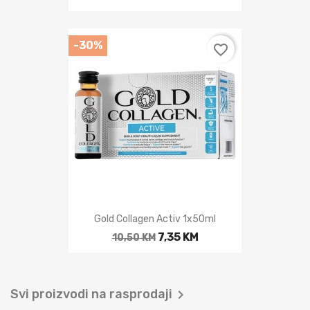
-30%
favorite_border
Gold Collagen Activ 1x50ml
7,35 KM
10,50 KM
Svi proizvodi na rasprodaji
