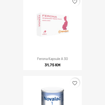
favorite_border
Ferona Kapsule A 30
31,75 KM
favorite_border