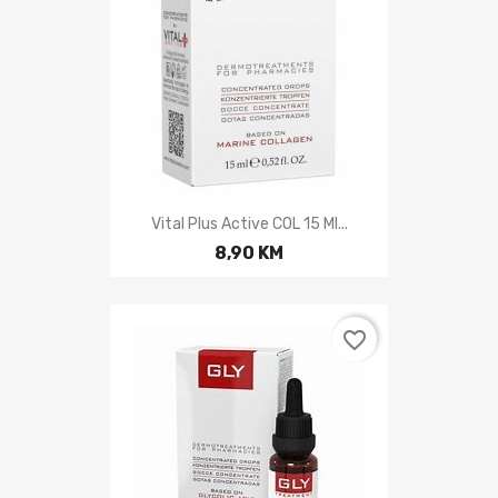
Vital Plus Active COL 15 Ml...
8,90 KM
favorite_border