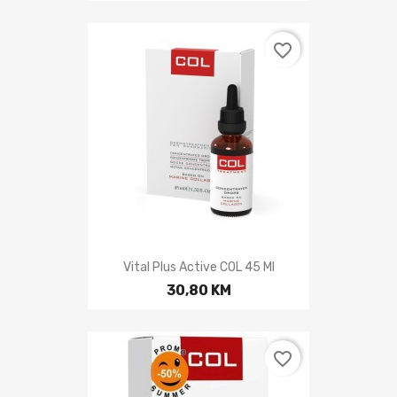
favorite_border
Vital Plus Active COL 45 Ml
30,80 KM
favorite_border