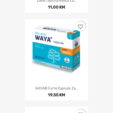
Lilibet Noćna Maska Za...
11,00 KM
favorite_border
WAYA® Forte Kapsule Za...
19,55 KM