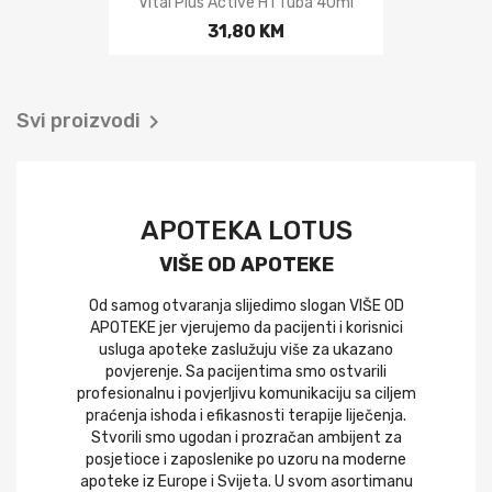
Vital Plus Active H1 Tuba 40ml
31,80 KM
Svi proizvodi

APOTEKA LOTUS
VIŠE OD APOTEKE
Od samog otvaranja slijedimo slogan VIŠE OD
APOTEKE jer vjerujemo da pacijenti i korisnici
usluga apoteke zaslužuju više za ukazano
povjerenje. Sa pacijentima smo ostvarili
profesionalnu i povjerljivu komunikaciju sa ciljem
praćenja ishoda i efikasnosti terapije liječenja.
Stvorili smo ugodan i prozračan ambijent za
posjetioce i zaposlenike po uzoru na moderne
apoteke iz Europe i Svijeta. U svom asortimanu