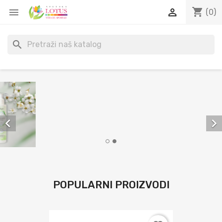
shopping_cart


(0)
search


POPULARNI PROIZVODI