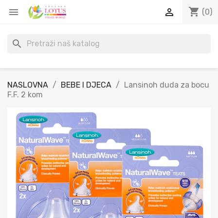
shopping_cart


(0)
search
NASLOVNA
BEBE I DJECA
Lansinoh duda za bocu
F.F. 2 kom