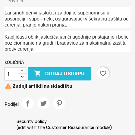
s PDV-om
Lansinoh perivi jastučići za dojilje superiorni su u
apsorpciji i super-meki, osiguravajući višekratnu zaštitu od
curenja, pranje nakon pranja.
Kapljičasti oblik jastučića jamči ugodnije pristajanje i bolje
pozicioniranje na grudi i bradavice za maksimalnu zaštitu
protiv curenja.
KOLIČINA

favorite_border
DODAJ U KORPU

Zadnji artikli na skladištu
Podijeli
Security policy
(edit with the Customer Reassurance module)