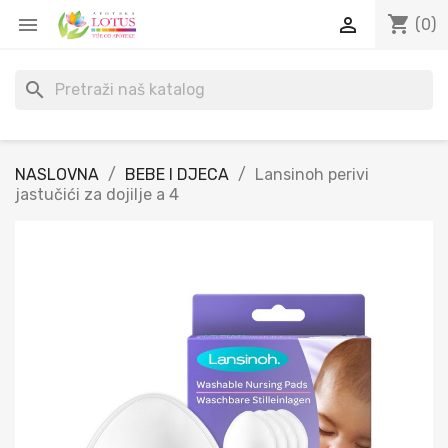
shopping_cart


(0)
search
NASLOVNA
BEBE I DJECA
Lansinoh perivi
jastučići za dojilje a 4