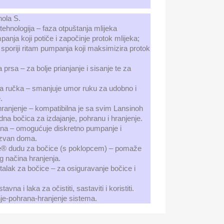
nola S.
tehnologija – faza otpuštanja mlijeka
anja koji potiče i započinje protok mlijeka;
sporiji ritam pumpanja koji maksimizira protok
 prsa – za bolje prianjanje i sisanje te za
a ručka – smanjuje umor ruku za udobno i
.
ranjenje – kompatibilna je sa svim Lansinoh
a bočica za izdajanje, pohranu i hranjenje.
ana – omogućuje diskretno pumpanje i
izvan doma.
e® dudu za bočice (s poklopcem) – pomaže
g načina hranjenja.
stalak za bočice – za osiguravanje bočice i
vna i laka za očistiti, sastaviti i koristiti.
je-pohrana-hranjenje sistema.