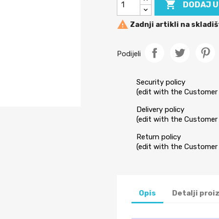

DODAJ U

Zadnji artikli na skladi
Podijeli
Security policy
(edit with the Custome
Delivery policy
(edit with the Custome
Return policy
(edit with the Custome
Opis
Detalji proi