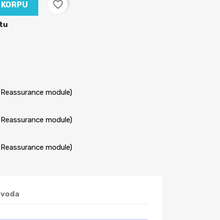
favorite_border
 KORPU
štu
r Reassurance module)
r Reassurance module)
r Reassurance module)
zvoda