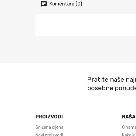
Komentara (0)
Pratite naše najn
posebne ponud
PROIZVODI
NAŠA
Snižena cijena
O nam
Novi proizvodi
Kako ku