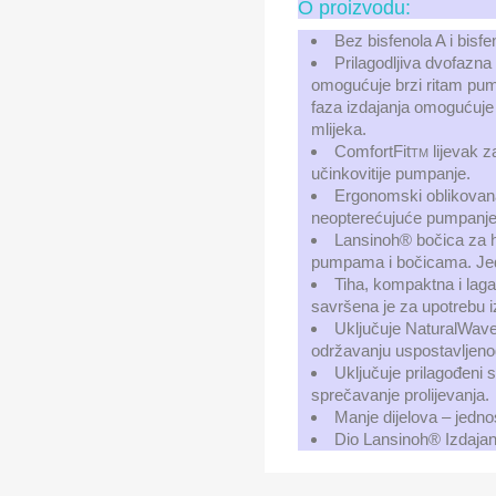
O proizvodu:
Bez bisfenola A i bisfe
Prilagodljiva dvofazna 
omogućuje brzi ritam pump
faza izdajanja omogućuje 
mlijeka.
ComfortFit
lijevak za
TM
učinkovitije pumpanje.
Ergonomski oblikovan
neopterećujuće pumpanje
Lansinoh® bočica za h
pumpama i bočicama. Jedn
Tiha, kompaktna i lag
savršena je za upotrebu 
Uključuje NaturalWav
održavanju uspostavljeno
Uključuje prilagođeni 
sprečavanje prolijevanja.
Manje dijelova – jednosta
Dio Lansinoh® Izdajan