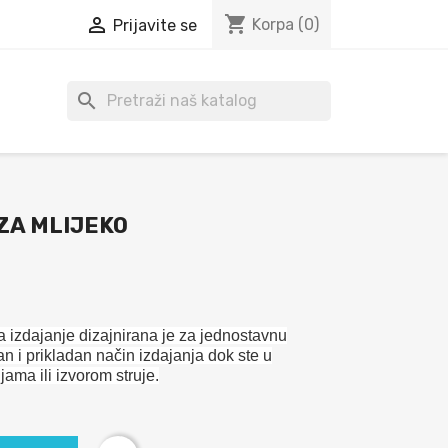
shopping_cart

Korpa
(0)
Prijavite se
search
ZA MLIJEKO
izdajanje dizajnirana je za jednostavnu
n i prikladan način izdajanja dok ste u
jama ili izvorom struje.