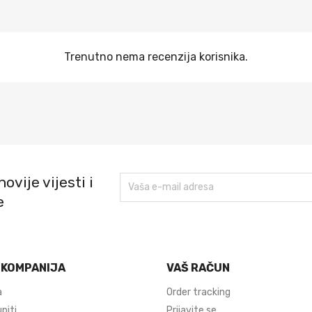
Trenutno nema recenzija korisnika.
ovije vijesti i
e
 KOMPANIJA
VAŠ RAČUN
a
Order tracking
piti
Prijavite se