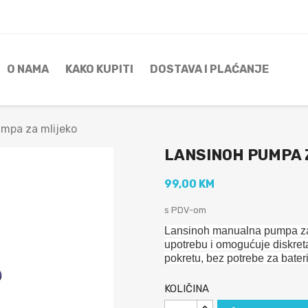
O NAMA
KAKO KUPITI
DOSTAVA I PLAĆANJE
mpa za mlijeko
LANSINOH PUMPA 
99,00 KM
s PDV-om
Lansinoh manualna pumpa za 
upotrebu i omogućuje diskreta
pokretu, bez potrebe za bateri
KOLIČINA