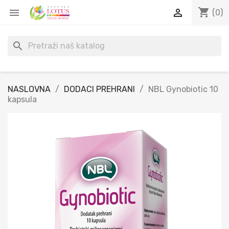
shopping_cart


(0)
search
NASLOVNA
DODACI PREHRANI
NBL Gynobiotic 10
kapsula