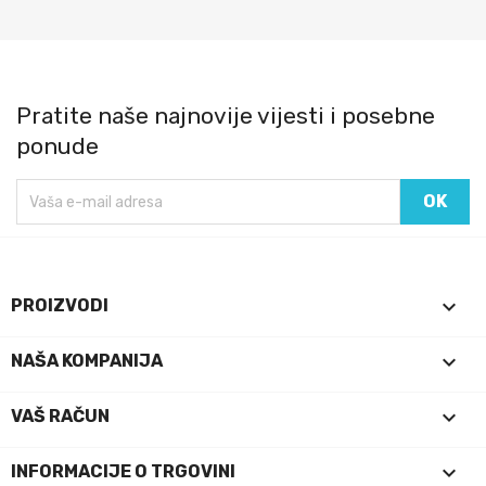
Pratite naše najnovije vijesti i posebne
ponude

PROIZVODI

NAŠA KOMPANIJA

VAŠ RAČUN
keyboard_arrow_down
INFORMACIJE O TRGOVINI