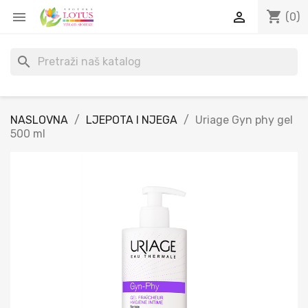
shopping_cart


(0)
search
NASLOVNA
LJEPOTA I NJEGA
Uriage Gyn phy gel
500 ml