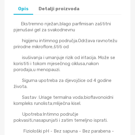
Opis
Detalji proizvoda
Ekstremno nježan,blago parfimisan zaštitni
pjenušavi gel za svakodnevnu
higijenu intimnog područja.Održava ravnotežu
prirodne mikroflore,štiti od
isušivanja i umanjuje rizik od iritacija. Može se
koristiti i tokom mjesečnog
ciklusa,nakon
porođaja,u menopauzi.
Sigurna upotreba za djevojčice od 4 godine
života.
Sastav :Uriage termalna voda;bioflavonoidni
kompleks runolista;mliječna kisel.
Upotreba:Intimno područje
pokvasiti,nasapunjati i zatim temeljno isprati.
Fiziološki pH - Bez sapuna - Bez parabena -