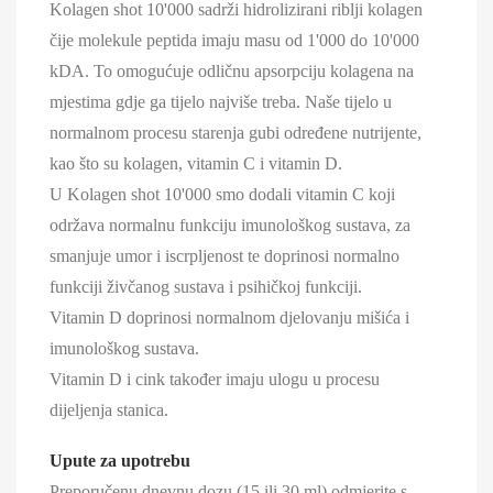
Kolagen shot 10'000 sadrži hidrolizirani riblji kolagen
čije molekule peptida imaju masu od 1'000 do 10'000
kDA. To omogućuje odličnu apsorpciju kolagena na
mjestima gdje ga tijelo najviše treba. Naše tijelo u
normalnom procesu starenja gubi određene nutrijente,
kao što su kolagen, vitamin C i vitamin D.
U Kolagen shot 10'000 smo dodali vitamin C koji
održava normalnu funkciju imunološkog sustava, za
smanjuje umor i iscrpljenost te doprinosi normalno
funkciji živčanog sustava i psihičkoj funkciji.
Vitamin D doprinosi normalnom djelovanju mišića i
imunološkog sustava.
Vitamin D i cink također imaju ulogu u procesu
dijeljenja stanica.
Upute za upotrebu
Preporučenu dnevnu dozu (15 ili 30 ml) odmjerite s