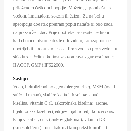
priloženom čašicom i popijte. Možete ga pomiješati s
vodom, limunadom, sokom ili čajem. Za najbolju
apsorpciju dodatak prehrani popiti natašte ili bilo kada
na prazan želudac. Prije upotrebe protresite. Jednom
kada bočicu otvorite držite u frižideru, sadržaj bočice
upotrijebiti u roku 2 mjeseca. Proizvodi su proizvedeni u
skladu s načelima kojima se osigurava sigurnost hrane;
HACCP, GMP i IFS22000.
Sastojci
Voda, hidrolizirani kolagen (alergen: ribe), MSM (metil
sulfonil metan), sladilo: ksilitol, kiselina: jabučna
kiselina, vitamin C (L-askorbinska kiselina), arome,
hijaluronska kiselina (natrijev hijaluronat), konzervans:
kalijev sorbat, cink (cinkov glukonat), vitamin D3
(kolekalciferol), boje: bakrovi kompleksi klorofila i