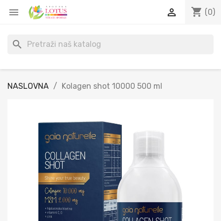
shopping_cart


(0)
search
NASLOVNA
Kolagen shot 10000 500 ml