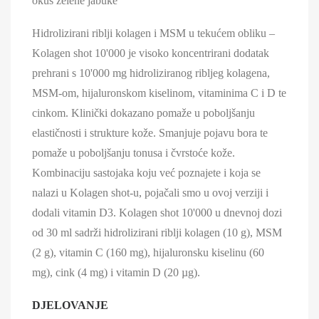
okus zelene jabuke
Hidrolizirani riblji kolagen i MSM u tekućem obliku –
Kolagen shot 10'000 je visoko koncentrirani dodatak
prehrani s 10'000 mg hidroliziranog ribljeg kolagena,
MSM-om, hijaluronskom kiselinom, vitaminima C i D te
cinkom. Klinički dokazano pomaže u poboljšanju
elastičnosti i strukture kože. Smanjuje pojavu bora te
pomaže u poboljšanju tonusa i čvrstoće kože.
Kombinaciju sastojaka koju već poznajete i koja se
nalazi u Kolagen shot-u, pojačali smo u ovoj verziji i
dodali vitamin D3. Kolagen shot 10'000 u dnevnoj dozi
od 30 ml sadrži hidrolizirani riblji kolagen (10 g), MSM
(2 g), vitamin C (160 mg), hijaluronsku kiselinu (60
mg), cink (4 mg) i vitamin D (20 µg).
DJELOVANJE