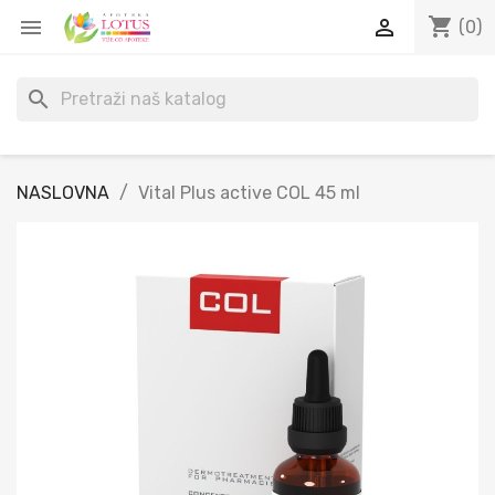
shopping_cart


(0)
search
NASLOVNA
Vital Plus active COL 45 ml