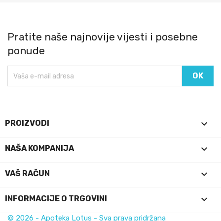
Pratite naše najnovije vijesti i posebne
ponude

PROIZVODI

NAŠA KOMPANIJA

VAŠ RAČUN
keyboard_arrow_down
INFORMACIJE O TRGOVINI
© 2026 - Apoteka Lotus - Sva prava pridržana