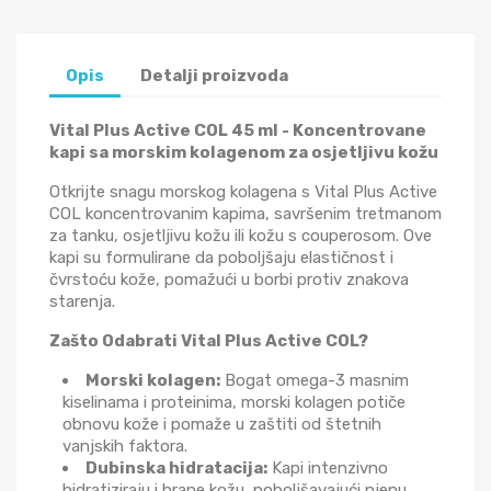
Opis
Detalji proizvoda
Vital Plus Active COL 45 ml - Koncentrovane
kapi sa morskim kolagenom za osjetljivu kožu
Otkrijte snagu morskog kolagena s Vital Plus Active
COL koncentrovanim kapima, savršenim tretmanom
za tanku, osjetljivu kožu ili kožu s couperosom. Ove
kapi su formulirane da poboljšaju elastičnost i
čvrstoću kože, pomažući u borbi protiv znakova
starenja.
Zašto Odabrati Vital Plus Active COL?
Morski kolagen:
Bogat omega-3 masnim
kiselinama i proteinima, morski kolagen potiče
obnovu kože i pomaže u zaštiti od štetnih
vanjskih faktora.
Dubinska hidratacija:
Kapi intenzivno
hidratiziraju i hrane kožu, poboljšavajući njenu