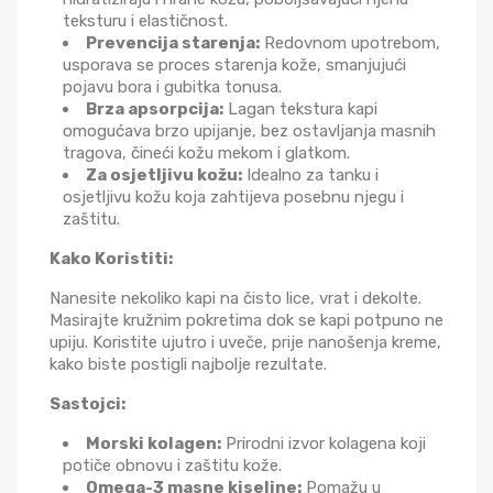
teksturu i elastičnost.
Prevencija starenja:
Redovnom upotrebom,
usporava se proces starenja kože, smanjujući
pojavu bora i gubitka tonusa.
Brza apsorpcija:
Lagan tekstura kapi
omogućava brzo upijanje, bez ostavljanja masnih
tragova, čineći kožu mekom i glatkom.
Za osjetljivu kožu:
Idealno za tanku i
osjetljivu kožu koja zahtijeva posebnu njegu i
zaštitu.
Kako Koristiti:
Nanesite nekoliko kapi na čisto lice, vrat i dekolte.
Masirajte kružnim pokretima dok se kapi potpuno ne
upiju. Koristite ujutro i uveče, prije nanošenja kreme,
kako biste postigli najbolje rezultate.
Sastojci:
Morski kolagen:
Prirodni izvor kolagena koji
potiče obnovu i zaštitu kože.
Omega-3 masne kiseline:
Pomažu u